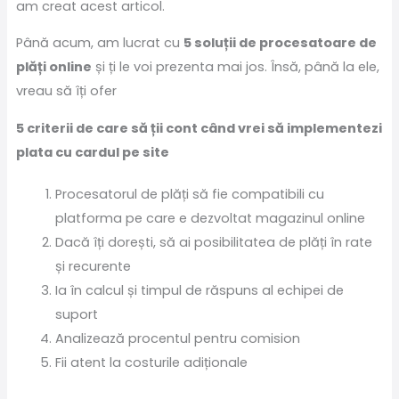
am creat acest articol.
Până acum, am lucrat cu
5 soluții de procesatoare de
plăți online
și ți le voi prezenta mai jos. Însă, până la ele,
vreau să îți ofer
5 criterii de care să ții cont când vrei să implementezi
plata cu cardul pe site
Procesatorul de plăți să fie compatibili cu
platforma pe care e dezvoltat magazinul online
Dacă îți dorești, să ai posibilitatea de plăți în rate
și recurente
Ia în calcul și timpul de răspuns al echipei de
suport
Analizează procentul pentru comision
Fii atent la costurile adiționale