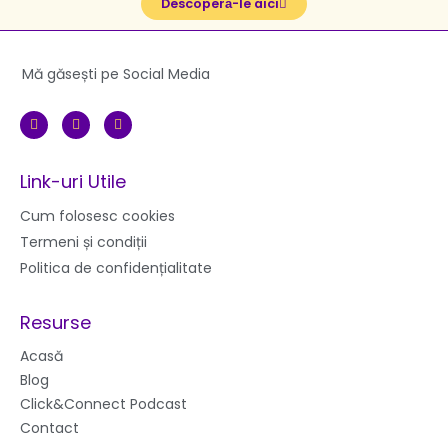
Descoperă-le aici
Mă găsești pe Social Media
F
I
Y
a
n
o
c
s
u
e
t
t
b
a
u
Link-uri Utile
o
g
b
o
r
e
k
a
Cum folosesc cookies
m
Termeni și condiții
Politica de confidențialitate
Resurse
Acasă
Blog
Click&Connect Podcast
Contact