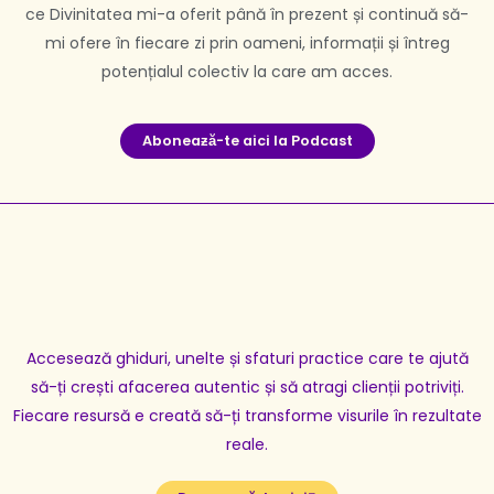
ce Divinitatea mi-a oferit până în prezent și continuă să-
mi ofere în fiecare zi prin oameni, informații și întreg
potențialul colectiv la care am acces.
Aboneaƶă-te aici la Podcast
Accesează ghiduri, unelte și sfaturi practice care te ajută
să-ți crești afacerea autentic și să atragi clienții potriviți.
Fiecare resursă e creată să-ți transforme visurile în rezultate
reale.