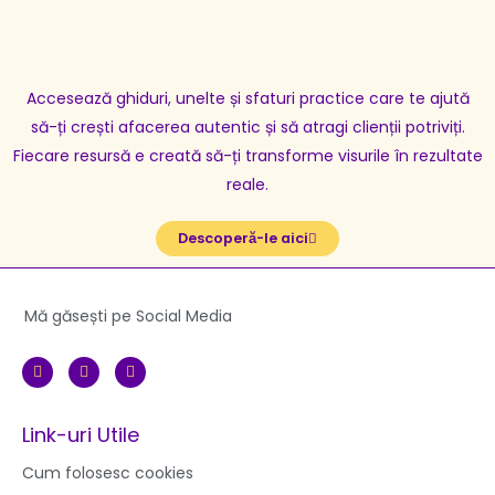
Accesează ghiduri, unelte și sfaturi practice care te ajută
să-ți crești afacerea autentic și să atragi clienții potriviți.
Fiecare resursă e creată să-ți transforme visurile în rezultate
reale.
Descoperă-le aici
Mă găsești pe Social Media
F
I
Y
a
n
o
c
s
u
e
t
t
b
a
u
Link-uri Utile
o
g
b
o
r
e
k
a
Cum folosesc cookies
m