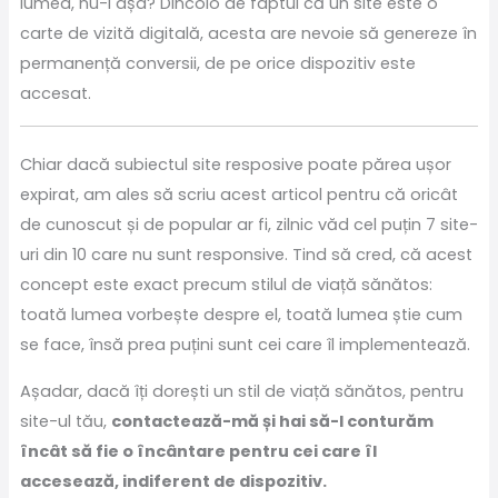
lumea, nu-i așa? Dincolo de faptul că un site este o
carte de vizită digitală, acesta are nevoie să genereze în
permanență conversii, de pe orice dispozitiv este
accesat.
Chiar dacă subiectul site resposive poate părea ușor
expirat, am ales să scriu acest articol pentru că oricât
de cunoscut și de popular ar fi, zilnic văd cel puțin 7 site-
uri din 10 care nu sunt responsive. Tind să cred, că acest
concept este exact precum stilul de viață sănătos:
toată lumea vorbește despre el, toată lumea știe cum
se face, însă prea puțini sunt cei care îl implementează.
Așadar, dacă îți dorești un stil de viață sănătos, pentru
site-ul tău,
contactează-mă și hai să-l conturăm
încât să fie o încântare pentru cei care îl
accesează, indiferent de dispozitiv.