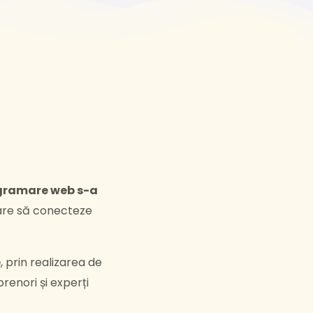
gramare web s-a
care să conecteze
e
, prin realizarea de
renori și experți