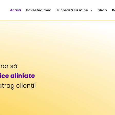
Acasă
Povestea mea
Lucrează cu mine
Shop
R
nor să
ice aliniate
atrag clienții