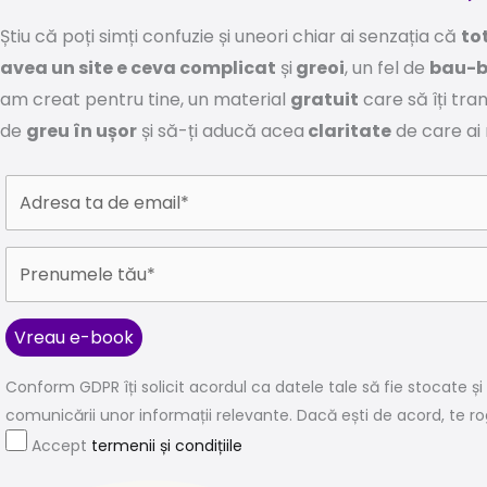
Știu că poți simți confuzie și uneori chiar ai senzația că
to
avea un site e ceva complicat
și
greoi
, un fel de
bau-
am creat pentru tine, un material
gratuit
care să îți tr
de
greu în ușor
și să-ți aducă acea
claritate
de care ai
Conform GDPR îți solicit acordul ca datele tale să fie stocate și 
comunicării unor informații relevante. Dacă ești de acord, te ro
Accept
termenii și condițiile