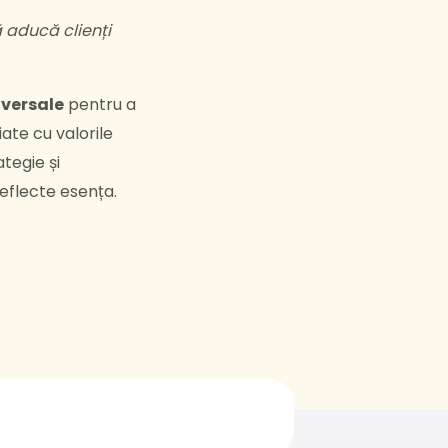
ă aducă clienți
iversale
pentru a
iate cu valorile
tegie și
reflecte esența.