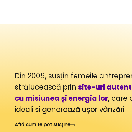
Skip
to
content
Din 2009, susțin femeile antrepre
strălucească prin
site-uri autent
cu misiunea și energia lor
, care 
ideali și generează ușor vânzări
Află cum te pot susține