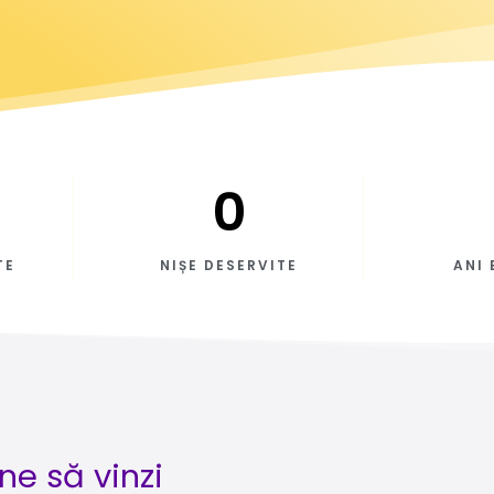
0
TE
NIȘE DESERVITE
ANI 
ne să vinzi