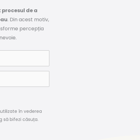
t procesul de a
bau
. Din acest motiv,
ansforme percepția
 nevoie.
utilizate în vederea
g să bifezi căsuța.