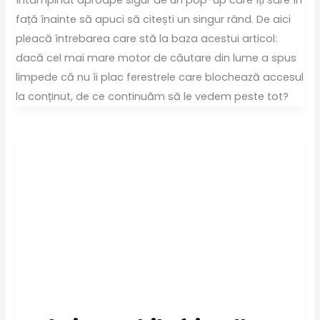
întâmpinat aproape sigur de un pop-up care îți sare în
față înainte să apuci să citești un singur rând. De aici
pleacă întrebarea care stă la baza acestui articol:
dacă cel mai mare motor de căutare din lume a spus
limpede că nu îi plac ferestrele care blochează accesul
la conținut, de ce continuăm să le vedem peste tot?