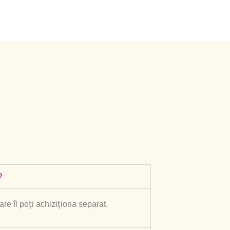
?
re îl poți achiziționa separat.