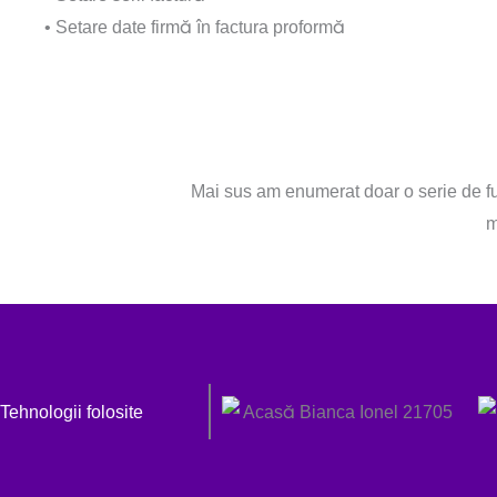
• Setare date firmă în factura proformă
Mai sus am enumerat doar o serie de func
m
Tehnologii folosite