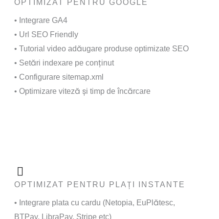
OPTIMIZAT PENTRU GOOGLE
• Integrare GA4
• Url SEO Friendly
• Tutorial video adăugare produse optimizate SEO
• Setări indexare pe conținut
• Configurare sitemap.xml
• Optimizare viteză și timp de încărcare
OPTIMIZAT PENTRU PLAȚI INSTANTE
• Integrare plata cu cardu (Netopia, EuPlătesc,
BTPay, LibraPay, Stripe etc)