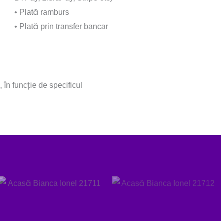
• Plată ramburs
• Plată prin transfer bancar
 în funcție de specificul