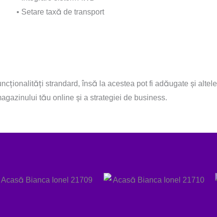
• Setare taxă de transport
ționalități strandard, însă la acestea pot fi adăugate și altele,
agazinului tău online și a strategiei de business.