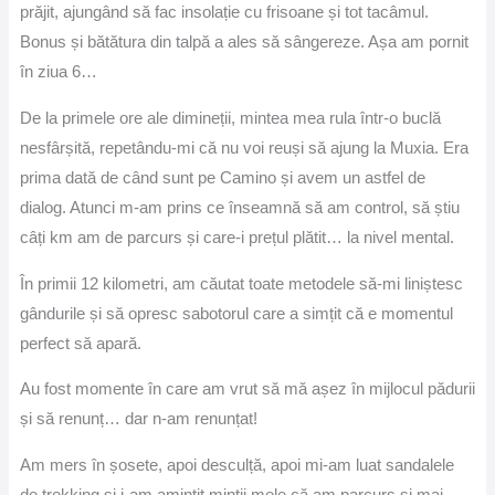
prăjit, ajungând să fac insolație cu frisoane și tot tacâmul.
Bonus și bătătura din talpă a ales să sângereze. Așa am pornit
în ziua 6…
De la primele ore ale dimineții, mintea mea rula într-o buclă
nesfârșită, repetându-mi că nu voi reuși să ajung la Muxia. Era
prima dată de când sunt pe Camino și avem un astfel de
dialog. Atunci m-am prins ce înseamnă să am control, să știu
câți km am de parcurs și care-i prețul plătit… la nivel mental.
În primii 12 kilometri, am căutat toate metodele să-mi liniștesc
gândurile și să opresc sabotorul care a simțit că e momentul
perfect să apară.
Au fost momente în care am vrut să mă așez în mijlocul pădurii
și să renunț… dar n-am renunțat!
Am mers în șosete, apoi desculță, apoi mi-am luat sandalele
de trekking și i-am amintit minții mele că am parcurs și mai