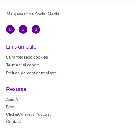
Mă găsești pe Social Media
F
I
Y
a
n
o
c
s
u
e
t
t
b
a
u
Link-uri Utile
o
g
b
o
r
e
k
a
Cum folosesc cookies
m
Termeni și condiții
Politica de confidențialitate
Resurse
Acasă
Blog
Click&Connect Podcast
Contact