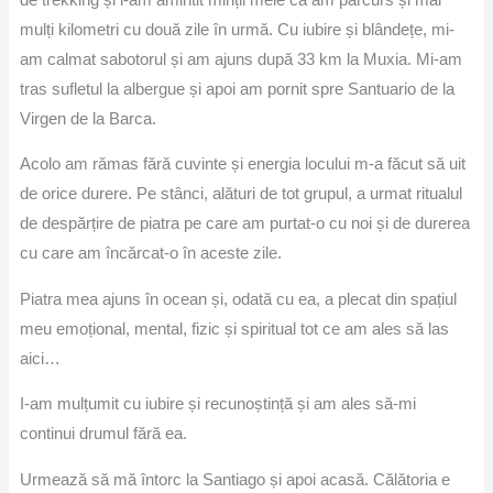
mulți kilometri cu două zile în urmă. Cu iubire și blândețe, mi-
am calmat sabotorul și am ajuns după 33 km la Muxia. Mi-am
tras sufletul la albergue și apoi am pornit spre Santuario de la
Virgen de la Barca.
Acolo am rămas fără cuvinte și energia locului m-a făcut să uit
de orice durere. Pe stânci, alături de tot grupul, a urmat ritualul
de despărțire de piatra pe care am purtat-o cu noi și de durerea
cu care am încărcat-o în aceste zile.
Piatra mea ajuns în ocean și, odată cu ea, a plecat din spațiul
meu emoțional, mental, fizic și spiritual tot ce am ales să las
aici…
I-am mulțumit cu iubire și recunoștință și am ales să-mi
continui drumul fără ea.
Urmează să mă întorc la Santiago și apoi acasă. Călătoria e