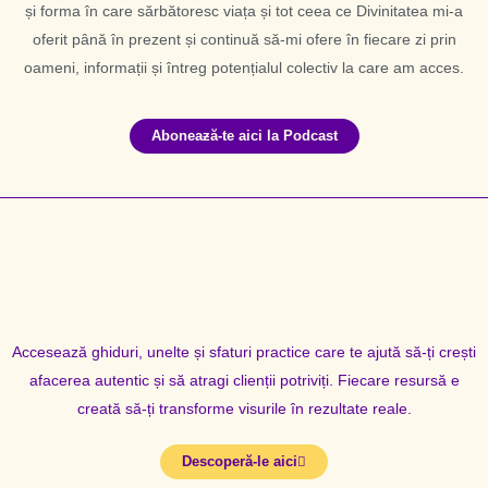
și forma în care sărbătoresc viața și tot ceea ce Divinitatea mi-a
oferit până în prezent și continuă să-mi ofere în fiecare zi prin
oameni, informații și întreg potențialul colectiv la care am acces.
Aboneaƶă-te aici la Podcast
Accesează ghiduri, unelte și sfaturi practice care te ajută să-ți crești
afacerea autentic și să atragi clienții potriviți. Fiecare resursă e
creată să-ți transforme visurile în rezultate reale.
Descoperă-le aici