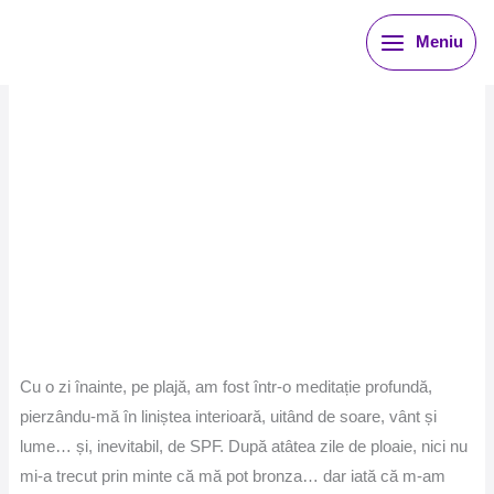
Skip
Meniu
to
content
Cu o zi înainte, pe plajă, am fost într-o meditație profundă,
pierzându-mă în liniștea interioară, uitând de soare, vânt și
lume… și, inevitabil, de SPF. După atâtea zile de ploaie, nici nu
mi-a trecut prin minte că mă pot bronza… dar iată că m-am