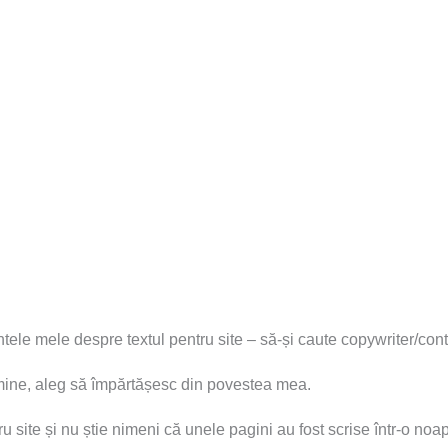
tele mele despre textul pentru site – să-și caute copywriter/cont
e mine, aleg să împărtășesc din povestea mea.
u site și nu știe nimeni că unele pagini au fost scrise într-o noa