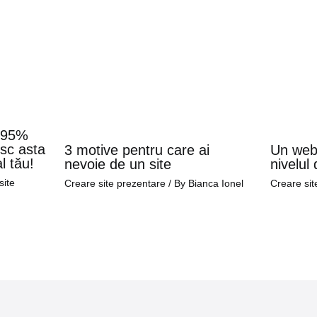
? 95%
esc asta
3 motive pentru care ai
Un webs
l tău!
nevoie de un site
nivelul
site
Creare site prezentare
/ By
Bianca Ionel
Creare sit