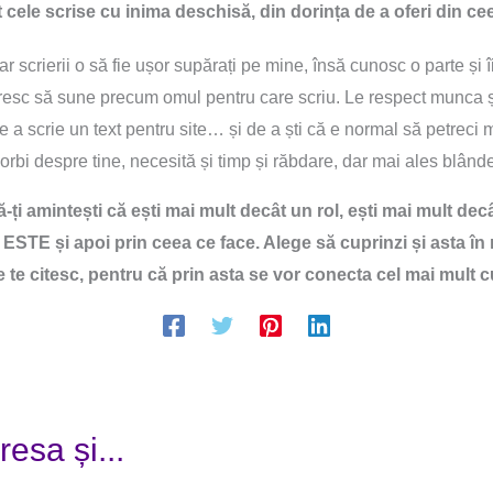
 cele scrise cu inima deschisă, din dorința de a oferi din ceea
 scrierii o să fie ușor supărați pe mine, însă cunosc o parte și îi
 doresc să sune precum omul pentru care scriu. Le respect munca 
 a scrie un text pentru site… și de a ști că e normal să petreci 
orbi despre tine, necesită și timp și răbdare, dar mai ales blând
ă-ți amintești că ești mai mult decât un rol, ești mai mult dec
ESTE și apoi prin ceea ce face. Alege să cuprinzi și asta în
e te citesc, pentru că prin asta se vor conecta cel mai mult c
resa și...