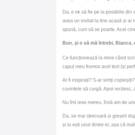
Da, e ok să fie pe la postările din
avea un invitat la tine acasă și ai 
spună, cum să se poarte. Acel cinev
Bun, și o să mă întrebi, Bianca, 
Ce funcționează la mine când scriu
capul meu frumos acel text (și perfe
Ar fi inspirați? S-ar simți copleșiț
cuvintele să curgă. Apoi recitesc, 
Nu îmi iese mereu, însă am de und
Da, se mai strecoară și greșeli dup
și tu ești unul dintre ei, așa că m