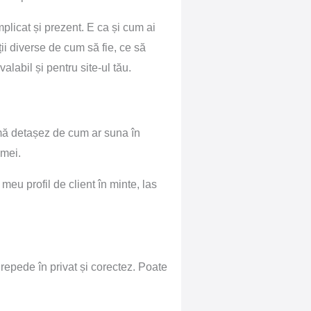
mplicat și prezent. E ca și cum ai
ții diverse de cum să fie, ce să
alabil și pentru site-ul tău.
 mă detașez de cum ar suna în
i mei.
 meu profil de client în minte, las
 repede în privat și corectez. Poate