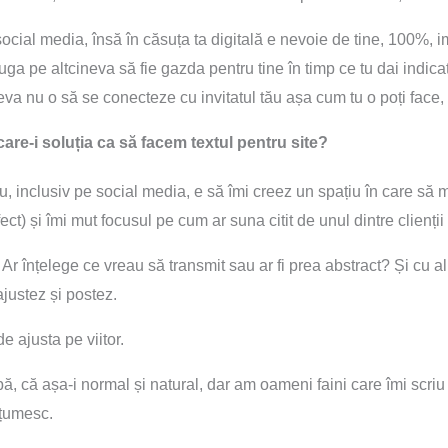
 social media, însă în căsuța ta digitală e nevoie de tine, 100%, i
ruga pe altcineva să fie gazda pentru tine în timp ce tu dai indica
a nu o să se conecteze cu invitatul tău așa cum tu o poți face, v
care-i soluția ca să facem textul pentru site?
, inclusiv pe social media, e să îmi creez un spațiu în care să
ct) și îmi mut focusul pe cum ar suna citit de unul dintre clienți
i? Ar înțelege ce vreau să transmit sau ar fi prea abstract? Și cu al
ajustez și postez.
e ajusta pe viitor.
ă, că așa-i normal și natural, dar am oameni faini care îmi scriu
ulțumesc.