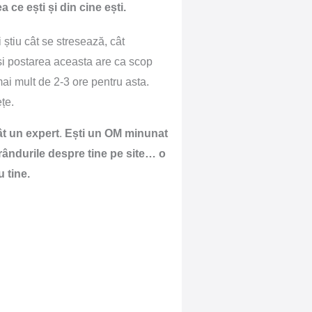
 ce ești și din cine ești.
 știu cât se stresează, cât
și postarea aceasta are ca scop
mai mult de 2-3 ore pentru asta.
ețe.
ât un expert
.
Ești un OM minunat
 rândurile despre tine pe site… o
u tine.