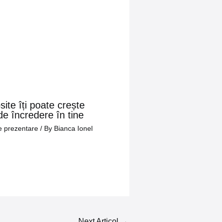
ite îți poate crește
 de încredere în tine
e prezentare
/ By
Bianca Ionel
Next Articol
→