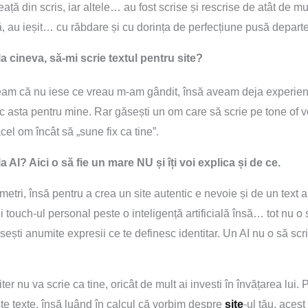
eață din scris, iar altele… au fost scrise și rescrise de atât de 
nsă, au ieșit… cu răbdare și cu dorința de perfecțiune pusă depar
la cineva, să-mi scrie textul pentru site?
eam că nu iese ce vreau m-am gândit, însă aveam deja experiență
ac asta pentru mine. Rar găsești un om care să scrie pe tone of voi
cel om încât să „sune fix ca tine”.
a AI? Aici o să fie un mare NU și îți voi explica și de ce.
tri, însă pentru a crea un site autentic e nevoie și de un text aut
vii touch-ul personal peste o inteligență artificială însă… tot nu o să
losești anumite expresii ce te definesc identitar. Un AI nu o să scri
er nu va scrie ca tine, oricât de mult ai investi în învățarea lui. P
te texte, însă luând în calcul că vorbim despre
site
-ul tău, aces