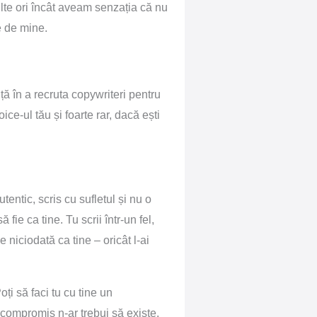
multe ori încât aveam senzația că nu
te de mine.
 în a recruta copywriteri pentru
ce-ul tău și foarte rar, dacă ești
entic, scris cu sufletul și nu o
 fie ca tine. Tu scrii într-un fel,
e niciodată ca tine – oricât l-ai
oți să faci tu cu tine un
t compromis n-ar trebui să existe.