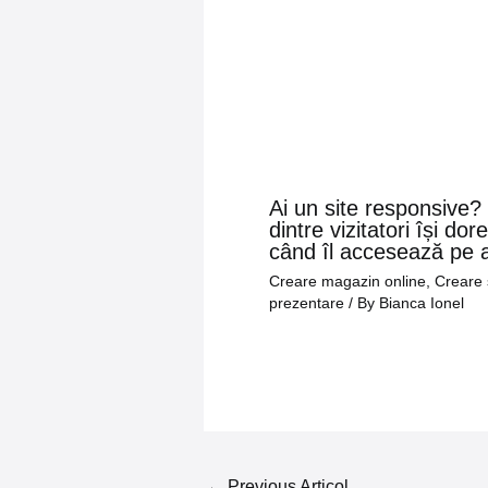
Ai un site responsive
dintre vizitatori își dor
când îl accesează pe a
Creare magazin online
,
Creare 
prezentare
/ By
Bianca Ionel
←
Previous Articol