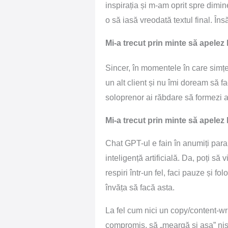
inspirația și m-am oprit spre dimin
o să iasă vreodată textul final. Î
Mi-a trecut prin minte să apelez 
Sincer, în momentele în care simț
un alt client și nu îmi doream să f
soloprenor ai răbdare să formezi a
Mi-a trecut prin minte să apelez l
Chat GPT-ul e fain în anumiți parame
inteligență artificială. Da, poți să 
respiri într-un fel, faci pauze și fo
învăța să facă asta.
La fel cum nici un copy/content-writ
compromis, să „meargă și așa” niș