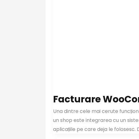
Facturare WooCom
Una dintre cele mai cerute funcționa
un shop este integrarea cu un sist
aplicațiile pe care deja le foloses