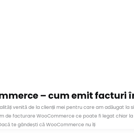
merce – cum emit facturi î
lități venită de la clienții mei pentru care am adăugat la
em de facturare WooCommerce ce poate fi legat chiar la 
c. Dacă te gândești că WooCommerce nu îți