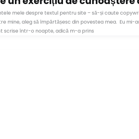
 e un exercițiu de cunoaștere 
ele mele despre textul pentru site – să-și caute copywri
tre mine, aleg să împărtășesc din povestea mea. Eu mi-am 
st scrise într-o noapte, adică m-a prins