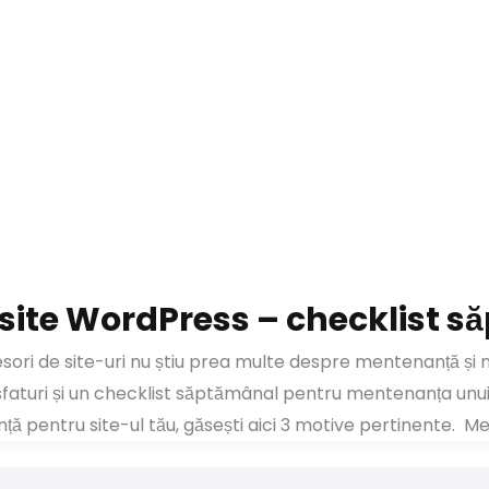
site WordPress – checklist 
osesori de site-uri nu știu prea multe despre mentenanță ș
 sfaturi și un checklist săptămânal pentru mentenanța unu
ță pentru site-ul tău, găsești aici 3 motive pertinente. M