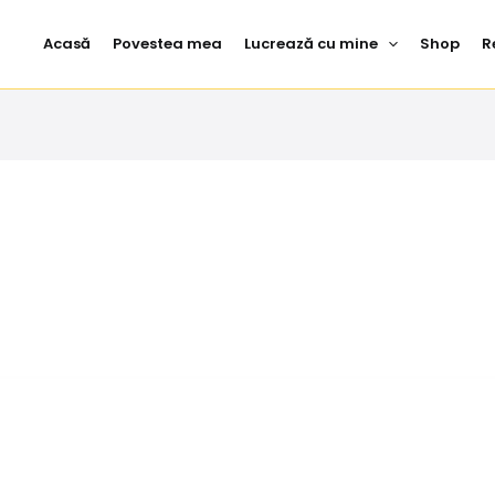
Acasă
Povestea mea
Lucrează cu mine
Shop
R