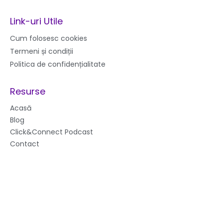
c
s
u
e
t
t
b
a
u
Link-uri Utile
o
g
b
o
r
e
k
a
Cum folosesc cookies
m
Termeni și condiții
Politica de confidențialitate
Resurse
Acasă
Blog
Click&Connect Podcast
Contact