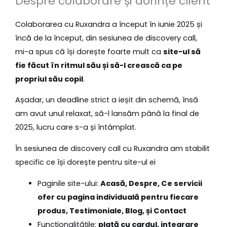
Despre colaborare și dorințe client
Colaborarea cu Ruxandra a început în iunie 2025 și
încă de la început, din sesiunea de discovery call,
mi-a spus că își dorește foarte mult ca
site-ul să
fie făcut în ritmul său și să-l crească ca pe
propriul său copil
.
Așadar, un deadline strict a ieșit din schemă, însă
am avut unul relaxat, să-l lansăm până la final de
2025, lucru care s-a și întâmplat.
În sesiunea de discovery call cu Ruxandra am stabilit
specific ce își dorește pentru site-ul ei
Paginile site-ului:
Acasă, Despre, Ce servicii
ofer cu pagina individuală pentru fiecare
produs, Testimoniale, Blog, și Contact
Funcționalitățile:
plată cu cardul, integrare