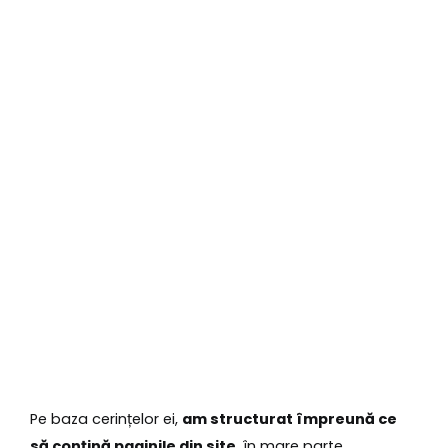
Pe baza cerințelor ei,
am structurat împreună ce
să conțină paginile din site
, în mare parte