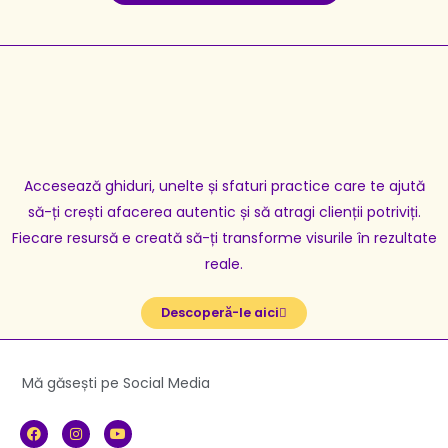
Accesează ghiduri, unelte și sfaturi practice care te ajută
să-ți crești afacerea autentic și să atragi clienții potriviți.
Fiecare resursă e creată să-ți transforme visurile în rezultate
reale.
Descoperă-le aici
Mă găsești pe Social Media
F
I
Y
a
n
o