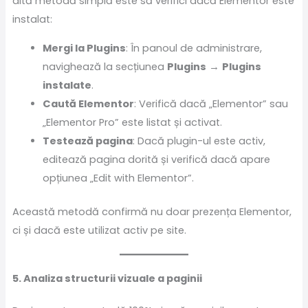
altă metodă simplă este să verifici dacă Elementor este
instalat:
Mergi la Plugins
: În panoul de administrare,
navighează la secțiunea
Plugins
→
Plugins
instalate
.
Caută Elementor
: Verifică dacă „Elementor” sau
„Elementor Pro” este listat și activat.
Testează pagina
: Dacă plugin-ul este activ,
editează pagina dorită și verifică dacă apare
opțiunea „Edit with Elementor”.
Această metodă confirmă nu doar prezența Elementor,
ci și dacă este utilizat activ pe site.
5. Analiza structurii vizuale a paginii