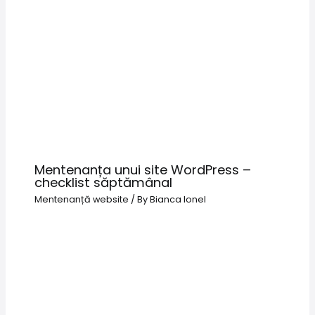
Mentenanța unui site WordPress –
checklist săptămânal
Mentenanță website
/ By
Bianca Ionel