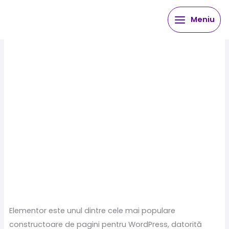
Skip
Meniu
to
content
Elementor este unul dintre cele mai populare
constructoare de pagini pentru WordPress, datorită