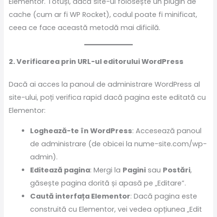
Elementor. Totuși, dacă site-ul folosește un plugin de
cache (cum ar fi WP Rocket), codul poate fi minificat,
ceea ce face această metodă mai dificilă.
2. Verificarea prin URL-ul editorului WordPress
Dacă ai acces la panoul de administrare WordPress al
site-ului, poți verifica rapid dacă pagina este editată cu
Elementor:
Loghează-te în WordPress
: Accesează panoul
de administrare (de obicei la nume-site.com/wp-
admin).
Editează pagina
: Mergi la
Pagini
sau
Postări
,
găsește pagina dorită și apasă pe „Editare”.
Caută interfața Elementor
: Dacă pagina este
construită cu Elementor, vei vedea opțiunea „Edit