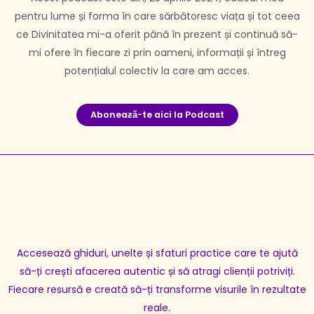
pentru lume și forma în care sărbătoresc viața și tot ceea
ce Divinitatea mi-a oferit până în prezent și continuă să-
mi ofere în fiecare zi prin oameni, informații și întreg
potențialul colectiv la care am acces.
Aboneaƶă-te aici la Podcast
Accesează ghiduri, unelte și sfaturi practice care te ajută
să-ți crești afacerea autentic și să atragi clienții potriviți.
Fiecare resursă e creată să-ți transforme visurile în rezultate
reale.