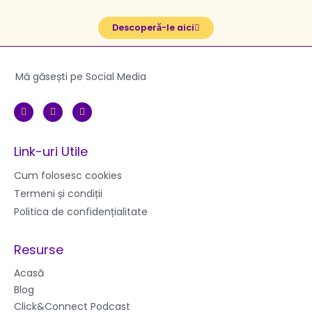
Descoperă-le aici
Mă găsești pe Social Media
F
I
Y
a
n
o
c
s
u
e
t
t
b
a
u
Link-uri Utile
o
g
b
o
r
e
k
a
Cum folosesc cookies
m
Termeni și condiții
Politica de confidențialitate
Resurse
Acasă
Blog
Click&Connect Podcast