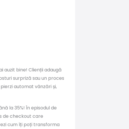
i auzit bine! Clienții adaugă
osturi surpriză sau un proces
pierzi automat vânzări și,
ână la 35%! În episodul de
es de checkout care
 vezi cum îți poți transforma