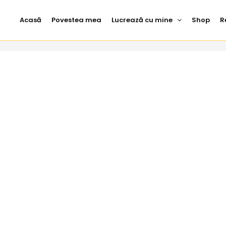
Acasă
Povestea mea
Lucrează cu mine
Shop
R