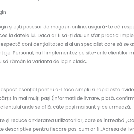
gin
login și ești posesor de magazin online, asigură-te că res
ces la datele lui. Dacă ar fi să-ți dau un sfat practic: im
espectă confidențialitatea și ai un specialist care să se a
je. Personal, nu îl implementez pe site-urile clienților me
i să rămân la varianta de login clasic.
aspect esențial pentru a-l face simplu și rapid este evide
țit în mai mulți pași (informații de livrare, plată, confirm
 clientului unde se află, câte pași mai sunt și ce urmează.
ate și reduce anxietatea utilizatorilor, care se întreabă „
e descriptive pentru fiecare pas, cum ar fi „Adresa de liv