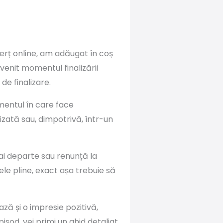
merț online, am adăugat în coș
venit momentul finalizării
e finalizare.
omentul în care face
zată sau, dimpotrivă, într-un
mai departe sau renunță la
ele pline, exact așa trebuie să
ză și o impresie pozitivă,
isod, vei primi un ghid detaliat