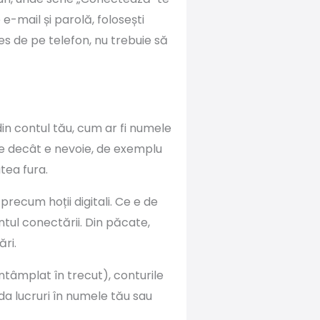
-mail și parolă, folosești
s de pe telefon, nu trebuie să
in contul tău, cum ar fi numele
te decât e nevoie, de exemplu
tea fura.
recum hoții digitali. Ce e de
ntul conectării. Din păcate,
ări.
tâmplat în trecut), conturile
nda lucruri în numele tău sau