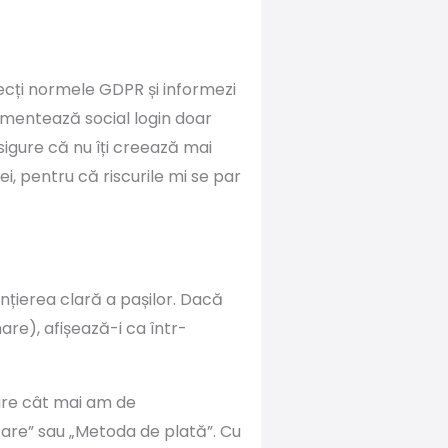
pecți normele GDPR și informezi
plementează social login doar
sigure că nu îți creează mai
i, pentru că riscurile mi se par
nțierea clară a pașilor. Dacă
are), afișează-i ca într-
Oare cât mai am de
rare” sau „Metoda de plată”. Cu