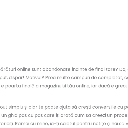
ărături online sunt abandonate înainte de finalizare? Da, a
 puf, dispar! Motivul? Prea multe câmpuri de completat, c
 poarta finală a magazinului tău online, iar dacă e greoi, 
 simplu și clar te poate ajuta să crești conversiile cu p
e un ghid pas cu pas care îți arată cum să creezi un proc
 fericiți. Rămâi cu mine, ia-ți caietul pentru notițe și hai să