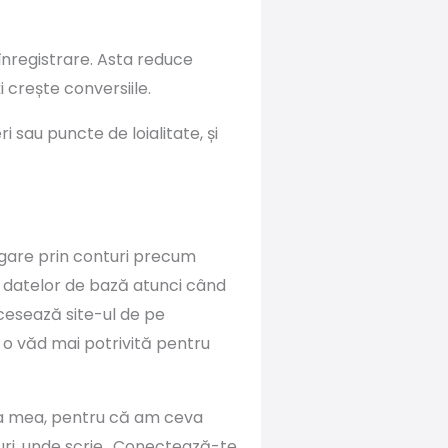
 înregistrare. Asta reduce
i crește conversiile.
 sau puncte de loialitate, și
logare prin conturi precum
 datelor de bază atunci când
accesează site-ul de pe
 o văd mai potrivită pentru
iva mea, pentru că am ceva
te-uri, unde scrie „Conectează-te