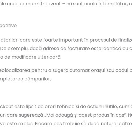
rile unde comanzi frecvent – nu sunt acolo întâmplător, c
petitive
zatorilor, care este foarte important în procesul de fina
De exemplu, dacă adresa de facturare este identică cu ce
a de modificare ulterioară.
eolocalizarea pentru a sugera automat orașul sau codul p
mpletarea câmpurilor.
ut este lipsit de erori tehnice și de acțiuni inutile, cum 
ri care sugerează „Mai adaugă și acest produs în coș”. Nu
va este exclus. Fiecare pas trebuie să ducă natural către