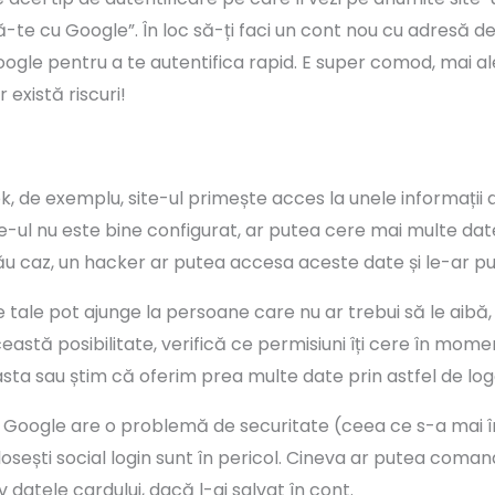
e cu Google”. În loc să-ți faci un cont nou cu adresă de e
gle pentru a te autentifica rapid. E super comod, mai ale
există riscuri!
 de exemplu, site-ul primește acces la unele informații d
e-ul nu este bine configurat, ar putea cere mai multe da
i rău caz, un hacker ar putea accesa aceste date și le-ar pu
tale pot ajunge la persoane care nu ar trebui să le aibă, p
ceastă posibilitate, verifică ce permisiuni îți cere în mome
asta sau știm că oferim prea multe date prin astfel de log
 Google are o problemă de securitate (ceea ce s-a mai în
olosești social login sunt în pericol. Cineva ar putea coma
v datele cardului, dacă l-ai salvat în cont.