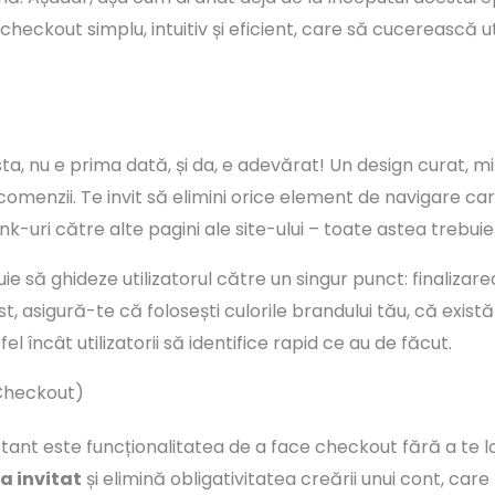
eckout simplu, intuitiv și eficient, care să cucerească uti
, nu e prima dată, și da, e adevărat! Un design curat, minim
comenzii. Te invit să elimini orice element de navigare car
ink-uri către alte pagini ale site-ului – toate astea trebui
e să ghideze utilizatorul către un singur punct: finalizare
t, asigură-te că folosești culorile brandului tău, că exist
l încât utilizatorii să identifice rapid ce au de făcut.
 Checkout)
tant este funcționalitatea de a face checkout fără a te lo
a invitat
și elimină obligativitatea creării unui cont, care 