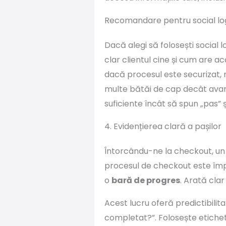
Recomandare pentru social lo
Dacă alegi să folosești social 
clar clientul cine și cum are ac
dacă procesul este securizat, r
multe bătăi de cap decât avanta
suficiente încât să spun „pas” ș
4. Evidențierea clară a pașilor
Întorcându-ne la checkout, un 
procesul de checkout este împăr
o
bară de progres
. Arată clar
Acest lucru oferă predictibilit
completat?”. Folosește etichet