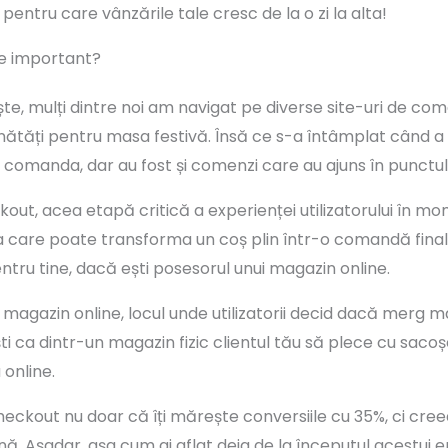
pentru care vânzările tale cresc de la o zi la alta!
de important?
te, mulți dintre noi am navigat pe diverse site-uri de co
unătăți pentru masa festivă. Însă ce s-a întâmplat când a 
omanda, dar au fost și comenzi care au ajuns în punctul d
kout, acea etapă critică a experienței utilizatorului în m
 care poate transforma un coș plin într-o comandă finali
ntru tine, dacă ești posesorul unui magazin online.
 magazin online, locul unde utilizatorii decid dacă merg 
i ca dintr-un magazin fizic clientul tău să plece cu sacoș
 online.
ckout nu doar că îți mărește conversiile cu 35%, ci creea
ină. Așadar, așa cum ai aflat deja de la începutul acestui ep