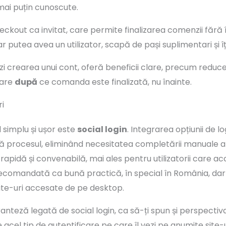
mai puțin cunoscute.
heckout ca invitat, care permite finalizarea comenzii fără
-ar putea avea un utilizator, scapă de pași suplimentari și îț
zi crearea unui cont, oferă beneficii clare, precum reduceri
rare
după
ce comanda este finalizată, nu înainte.
ri
 simplu și ușor este
social login
. Integrarea opțiunii de 
ă procesul, eliminând necesitatea completării manuale a
ie rapidă și convenabilă, mai ales pentru utilizatorii care 
 recomandată ca bună practică, în special în România, dar
site-uri accesate de pe desktop.
ranteză legată de social login, ca să-ți spun și perspect
gin e acel tip de autentificare pe care îl vezi pe anumite si