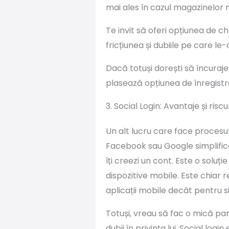
mai ales în cazul magazinelor 
Te invit să oferi opțiunea de c
fricțiunea și dubiile pe care le
Dacă totuși dorești să încuraje
plasează opțiunea de înregist
3. Social Login: Avantaje și riscu
Un alt lucru care face procesul
Facebook sau Google simplific
îți creezi un cont. Este o soluț
dispozitive mobile. Este chiar
aplicații mobile decât pentru 
Totuși, vreau să fac o mică pa
dubii în privința lui. Social lo