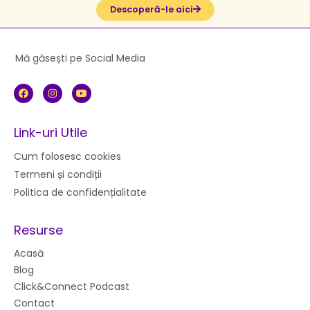
Descoperă-le aici
Mă găsești pe Social Media
F
I
Y
a
n
o
c
s
u
e
t
t
b
a
u
Link-uri Utile
o
g
b
o
r
e
k
a
Cum folosesc cookies
m
Termeni și condiții
Politica de confidențialitate
Resurse
Acasă
Blog
Click&Connect Podcast
Contact