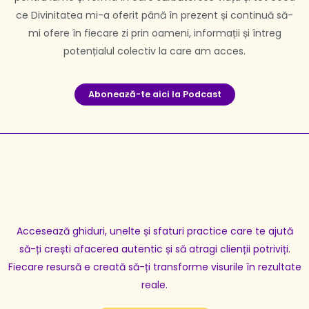
ce Divinitatea mi-a oferit până în prezent și continuă să-
mi ofere în fiecare zi prin oameni, informații și întreg
potențialul colectiv la care am acces.
Aboneaƶă-te aici la Podcast
Accesează ghiduri, unelte și sfaturi practice care te ajută
să-ți crești afacerea autentic și să atragi clienții potriviți.
Fiecare resursă e creată să-ți transforme visurile în rezultate
reale.