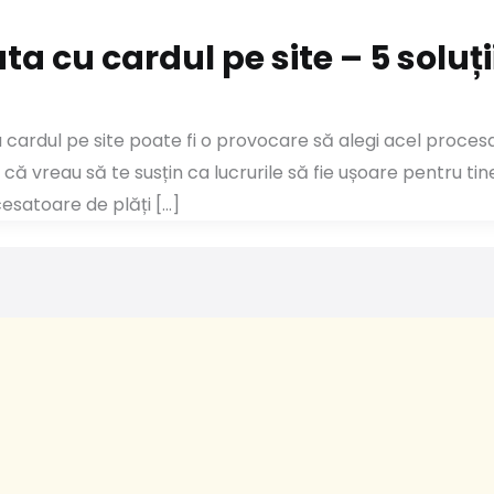
a cu cardul pe site – 5 soluț
cardul pe site poate fi o provocare să alegi acel procesat
că vreau să te susțin ca lucrurile să fie ușoare pentru ti
cesatoare de plăți […]