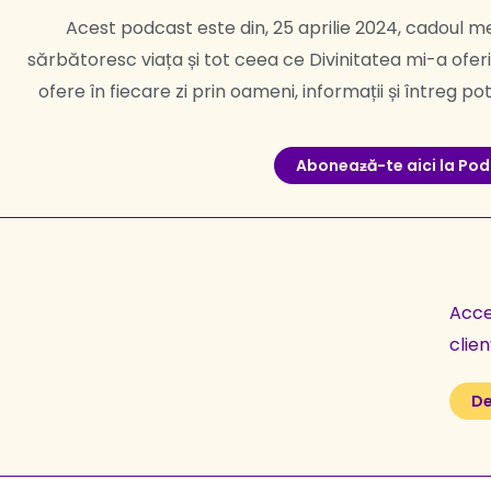
Acest podcast este din, 25 aprilie 2024, cadoul m
sărbătoresc viața și tot ceea ce Divinitatea mi-a ofer
ofere în fiecare zi prin oameni, informații și întreg p
Aboneaƶă-te aici la Po
Acces
clien
De