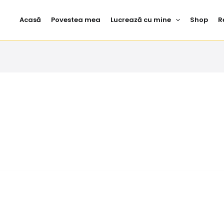
Acasă
Povestea mea
Lucrează cu mine
Shop
R