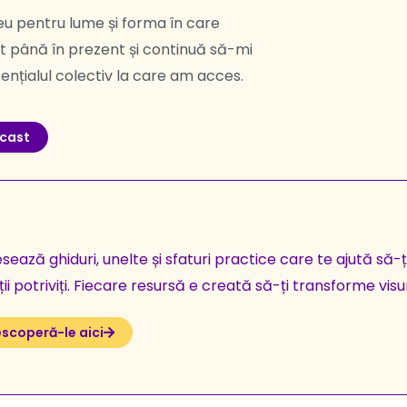
eu pentru lume și forma în care
it până în prezent și continuă să-mi
otențialul colectiv la care am acces.
dcast
ează ghiduri, unelte și sfaturi practice care te ajută să-ț
ții potriviți. Fiecare resursă e creată să-ți transforme visur
scoperă-le aici