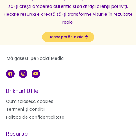
să-ți crești afacerea autentic și să atragi clienții potriviți.
Fiecare resursă e creată să-ți transforme visurile în rezultate
reale.
Descoperă-le aici
Mă găsești pe Social Media
F
I
Y
a
n
o
c
s
u
e
t
t
b
a
u
Link-uri Utile
o
g
b
o
r
e
k
a
Cum folosesc cookies
m
Termeni și condiții
Politica de confidențialitate
Resurse