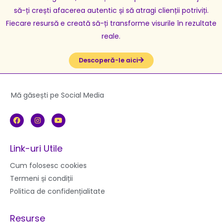
să-ți crești afacerea autentic și să atragi clienții potriviți.
Fiecare resursă e creată să-ți transforme visurile în rezultate
reale.
Descoperă-le aici
Mă găsești pe Social Media
F
I
Y
a
n
o
c
s
u
e
t
t
b
a
u
Link-uri Utile
o
g
b
o
r
e
k
a
Cum folosesc cookies
m
Termeni și condiții
Politica de confidențialitate
Resurse