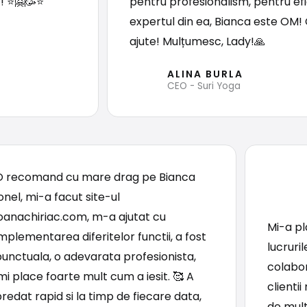
z! ⭐🤗🥳⭐
pentru profesionalism, pentru efi
expertul din ea, Bianca este OM! 
ajute! Mulțumesc, Lady!🙏
ALINA BURLA
CEO - Suri Yoga
O recomand cu mare drag pe Bianca
onel, mi-a facut site-ul
ioanachiriac.com, m-a ajutat cu
Mi-a pl
mplementarea diferitelor functii, a fost
lucruril
punctuala, o adevarata profesionista,
colabor
mi place foarte mult cum a iesit. 🥰 A
clientii
redat rapid si la timp de fiecare data,
de mul