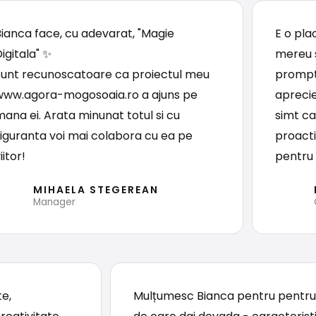
Bianca face, cu adevarat, "Magie
E o pla
igitala" ✨
mereu s
Sunt recunoscatoare ca proiectul meu
prompta
www.agora-mogosoaia.ro a ajuns pe
aprecie
mana ei. Arata minunat totul si cu
simt ca
siguranta voi mai colabora cu ea pe
proactiv
iitor!
pentru
MIHAELA STEGEREAN
Manager
e,
Mulțumesc Bianca pentru pentru s