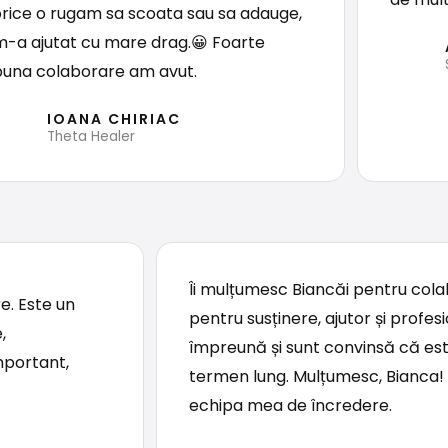
orice o rugam sa scoata sau sa adauge,
m-a ajutat cu mare drag.😀 Foarte
buna colaborare am avut.
IOANA CHIRIAC
Theta Healer
Îi mulțumesc Biancăi pentru col
e. Este un
pentru susținere, ajutor și profe
,
împreună și sunt convinsă că est
mportant,
termen lung. Mulțumesc, Bianca! 
echipa mea de încredere.