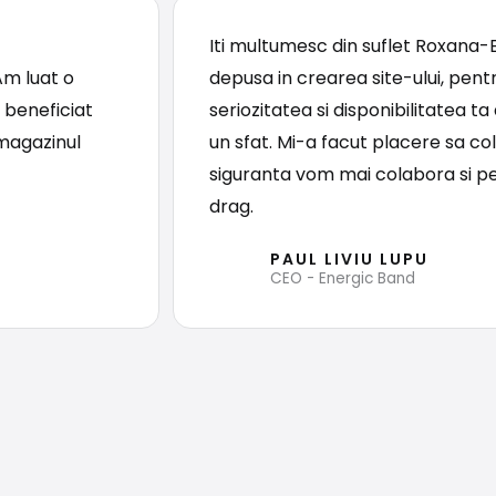
Iti multumesc din suflet Roxana-
Am luat o
depusa in crearea site-ului, pentr
 beneficiat
seriozitatea si disponibilitatea 
 magazinul
un sfat. Mi-a facut placere sa co
siguranta vom mai colabora si p
drag.
PAUL LIVIU LUPU
CEO - Energic Band