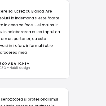
cere sa lucrez cu Bianca. Are
olutii la indemana si este foarte
 in ceea ce face. Cel mai mult
z in colaborarea cu ea faptul ca
 am un partener, ca este
a si imi ofera informatii utile
 afacerea mea.
ROXANA ICHIM
CEO - Habit design
eriozitatea și profesionalismul