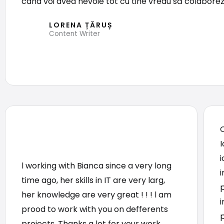
când voi avea nevoie tot cu tine vreau să colabore
LORENA ȚĂRUȘ
Content Writer
I
l working with Bianca since a very long
i
time ago, her skills in IT are very larg,
her knowledge are very great ! ! ! l am
i
prood to work with you on defferents
p
projects. Thanks a lot for your work.