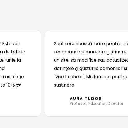
 Este cel
Sunt recunoascătoare pentru col
ea de tehnic
recomand cu mare drag și încrede
e-urile la
un site, să modifice sau actualize
una
dorințele și gusturile oamenilor ș
nu as alege
"vise la cheie". Mulțumesc pentru 
ta 10! 🤗❤
susținere!
AURA TUDOR
Profesor, Educator, Director