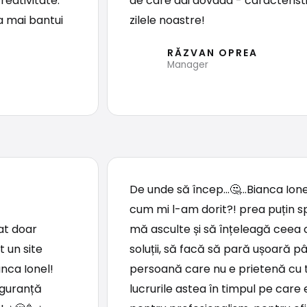
reativitate.
de care dai dovada - caracteristi
a mai bantui
zilele noastre!
RĂZVAN OPREA
Manager
De unde să încep...🤔...Bianca Ion
cum mi l-am dorit?! prea puțin s
at doar
mă asculte și să înțeleagă ceea 
t un site
soluții, să facă să pară ușoară p
anca Ionel!
persoană care nu e prietenă cu t
iguranță
lucrurile astea în timpul pe care