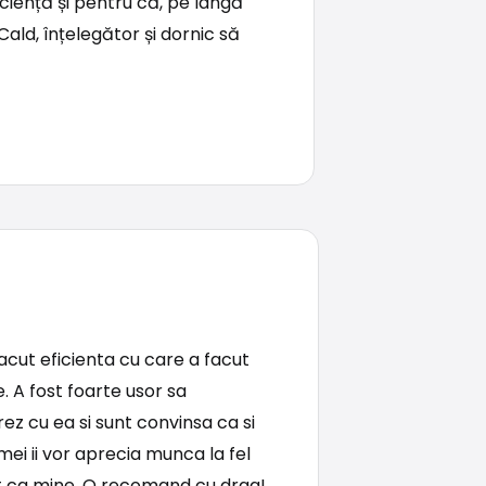
ciență și pentru că, pe lângă
Cald, înțelegător și dornic să
acut eficienta cu care a facut
e. A fost foarte usor sa
ez cu ea si sunt convinsa ca si
 mei ii vor aprecia munca la fel
t ca mine. O recomand cu drag!