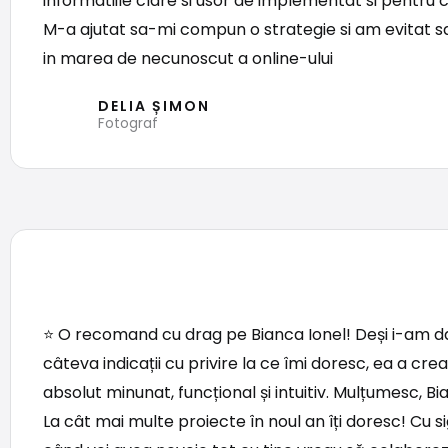
informatiile clare si usor de implementat si pentru c
M-a ajutat sa-mi compun o strategie si am evitat s
in marea de necunoscut a online-ului
DELIA ȘIMON
Fotograf
⭐ O recomand cu drag pe Bianca Ionel! Deși i-am d
câteva indicații cu privire la ce îmi doresc, ea a crea
absolut minunat, funcțional și intuitiv. Mulțumesc, Bi
La cât mai multe proiecte în noul an îți doresc! Cu s