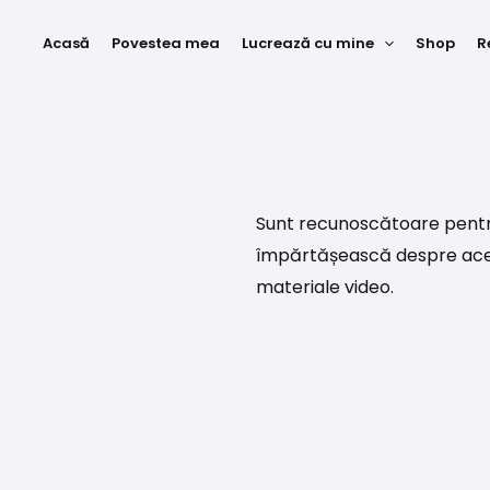
Acasă
Povestea mea
Lucrează cu mine
Shop
R
Sunt recunoscătoare pentru
împărtășească despre acea
materiale video.