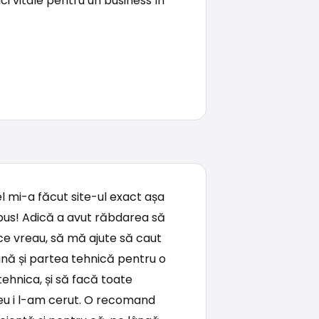
ci vitale pentru un business în
el mi-a făcut site-ul exact așa
pus! Adică a avut răbdarea să
ce vreau, să mă ajute să caut
ână și partea tehnică pentru o
ehnica, și să facă toate
 eu i l-am cerut. O recomand