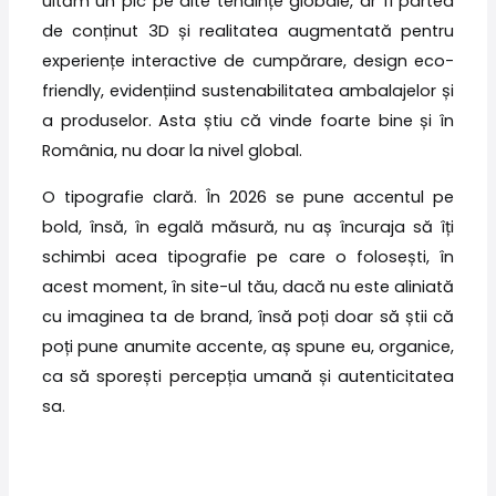
uităm un pic pe alte tendințe globale, ar fi partea
de conținut 3D și realitatea augmentată pentru
experiențe interactive de cumpărare, design eco-
friendly, evidențiind sustenabilitatea ambalajelor și
a produselor. Asta știu că vinde foarte bine și în
România, nu doar la nivel global.
O tipografie clară. În 2026 se pune accentul pe
bold, însă, în egală măsură, nu aș încuraja să îți
schimbi acea tipografie pe care o folosești, în
acest moment, în site-ul tău, dacă nu este aliniată
cu imaginea ta de brand, însă poți doar să știi că
poți pune anumite accente, aș spune eu, organice,
ca să sporești percepția umană și autenticitatea
sa.