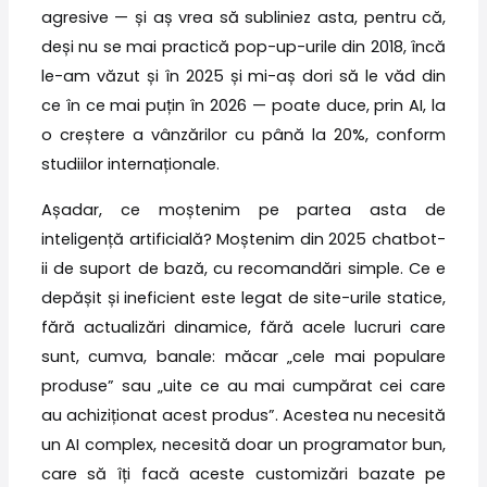
agresive — și aș vrea să subliniez asta, pentru că,
deși nu se mai practică pop-up-urile din 2018, încă
le-am văzut și în 2025 și mi-aș dori să le văd din
ce în ce mai puțin în 2026 — poate duce, prin AI, la
o creștere a vânzărilor cu până la 20%, conform
studiilor internaționale.
Așadar, ce moștenim pe partea asta de
inteligență artificială? Moștenim din 2025 chatbot-
ii de suport de bază, cu recomandări simple. Ce e
depășit și ineficient este legat de site-urile statice,
fără actualizări dinamice, fără acele lucruri care
sunt, cumva, banale: măcar „cele mai populare
produse” sau „uite ce au mai cumpărat cei care
au achiziționat acest produs”. Acestea nu necesită
un AI complex, necesită doar un programator bun,
care să îți facă aceste customizări bazate pe