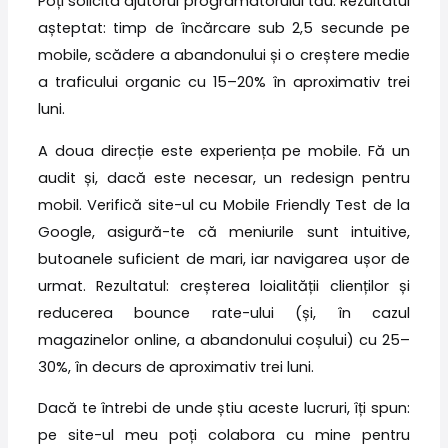
Poți solicita ajutorul programatorului tău. Rezultatul
așteptat: timp de încărcare sub 2,5 secunde pe
mobile, scădere a abandonului și o creștere medie
a traficului organic cu 15–20% în aproximativ trei
luni.
A doua direcție este experiența pe mobile. Fă un
audit și, dacă este necesar, un redesign pentru
mobil. Verifică site-ul cu Mobile Friendly Test de la
Google, asigură-te că meniurile sunt intuitive,
butoanele suficient de mari, iar navigarea ușor de
urmat. Rezultatul: creșterea loialității clienților și
reducerea bounce rate-ului (și, în cazul
magazinelor online, a abandonului coșului) cu 25–
30%, în decurs de aproximativ trei luni.
Dacă te întrebi de unde știu aceste lucruri, îți spun:
pe site-ul meu poți colabora cu mine pentru