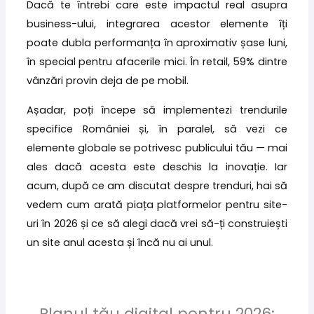
Dacă te întrebi care este impactul real asupra
business-ului, integrarea acestor elemente îți
poate dubla performanța în aproximativ șase luni,
în special pentru afacerile mici. În retail, 59% dintre
vânzări provin deja de pe mobil.
Așadar, poți începe să implementezi trendurile
specifice României și, în paralel, să vezi ce
elemente globale se potrivesc publicului tău — mai
ales dacă acesta este deschis la inovație. Iar
acum, după ce am discutat despre trenduri, hai să
vedem cum arată piața platformelor pentru site-
uri în 2026 și ce să alegi dacă vrei să-ți construiești
un site anul acesta și încă nu ai unul.
Planul tău digital pentru 2026: