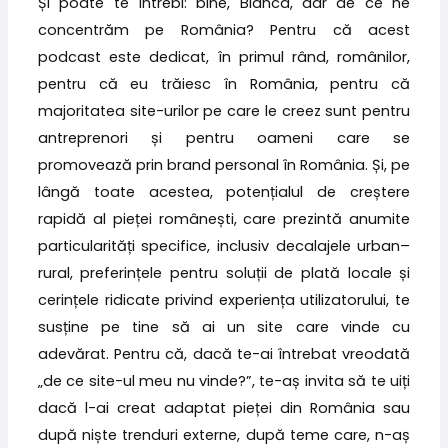
Și poate te întrebi: bine, Bianca, dar de ce ne
concentrăm pe România? Pentru că acest
podcast este dedicat, în primul rând, românilor,
pentru că eu trăiesc în România, pentru că
majoritatea site-urilor pe care le creez sunt pentru
antreprenori și pentru oameni care se
promovează prin brand personal în România. Și, pe
lângă toate acestea, potențialul de creștere
rapidă al pieței românești, care prezintă anumite
particularități specifice, inclusiv decalajele urban–
rural, preferințele pentru soluții de plată locale și
cerințele ridicate privind experiența utilizatorului, te
susține pe tine să ai un site care vinde cu
adevărat. Pentru că, dacă te-ai întrebat vreodată
„de ce site-ul meu nu vinde?”, te-aș invita să te uiți
dacă l-ai creat adaptat pieței din România sau
după niște trenduri externe, după teme care, n-aș