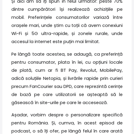
Și aici am să îți spun în felul următor: peste 70%
dintre cumpărători își realizează achizițiile pe
mobil. Preferințele consumatorilor variază între
orașele mari, unde știm cu toții că avem conexiuni
Wi-Fi și 5G ultra-rapide, și zonele rurale, unde
accesul la internet este puțin mai limitat.
Pe lângă toate acestea, se adaugă, ca preferință
pentru consumator, plata în lei, cu opțiuni locale
de plată, cum ar fi BT Pay, Revolut, MobilePay,
adică soluțiile Netopia, și livrările rapide prin curieri
precum FanCourier sau DPD, care reprezintă cerințe
de bază pe care utilizatorii se așteaptă să le
găsească în site-urile pe care le accesează.
Așadar, vorbim despre o personalizare specifică
pentru România. Și, cumva, în acest episod de
podcast, o să îți ofer, pe lângă felul în care arată