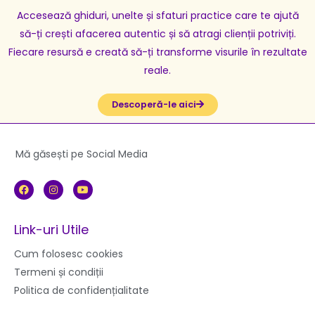
Accesează ghiduri, unelte și sfaturi practice care te ajută
să-ți crești afacerea autentic și să atragi clienții potriviți.
Fiecare resursă e creată să-ți transforme visurile în rezultate
reale.
Descoperă-le aici
Mă găsești pe Social Media
F
I
Y
a
n
o
c
s
u
e
t
t
b
a
u
Link-uri Utile
o
g
b
o
r
e
k
a
Cum folosesc cookies
m
Termeni și condiții
Politica de confidențialitate