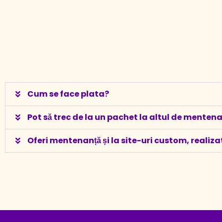
Cum se face plata?
Pot să trec de la un pachet la altul de menten
Oferi mentenanță și la site-uri custom, realiza