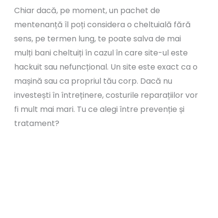
Chiar dacă, pe moment, un pachet de
mentenanță îl poți considera o cheltuială fără
sens, pe termen lung, te poate salva de mai
mulți bani cheltuiți în cazul în care site-ul este
hackuit sau nefuncțional. Un site este exact ca o
mașină sau ca propriul tău corp. Dacă nu
investești în întreținere, costurile reparațiilor vor
fi mult mai mari. Tu ce alegi între prevenție și
tratament?