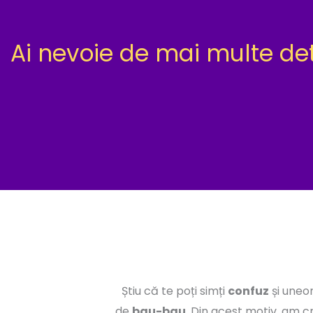
Ai nevoie de mai multe de
Știu că te poți simți
confuz
și uneor
de
bau-bau
. Din acest motiv, am c