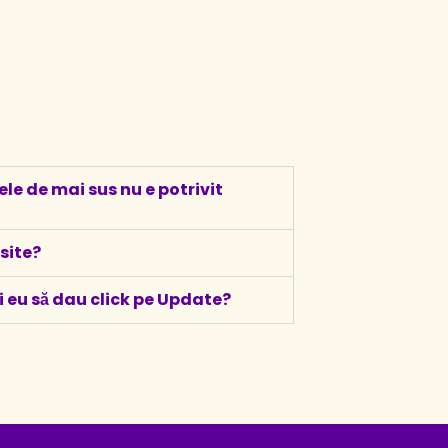
le de mai sus nu e potrivit
 site?
și eu să dau click pe Update?