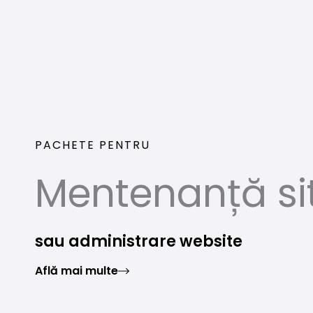
Skip
to
content
PACHETE PENTRU
Mentenanță si
sau administrare website
Află mai multe