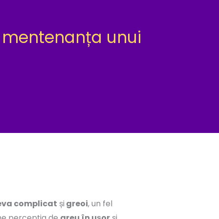
ru mentenanța unui
ceva complicat
și
greoi
, un fel
me percepția de
greu în ușor
și