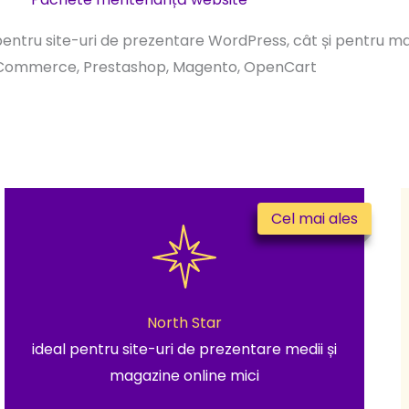
pentru site-uri de prezentare WordPress, cât și pentru m
ommerce, Prestashop, Magento, OpenCart
Cel mai ales
North Star
ideal pentru site-uri de prezentare medii și
magazine online mici