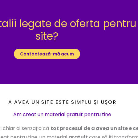
talii legate de oferta pent
site?
Contactează-mă acum
A AVEA UN SITE ESTE SIMPLU ȘI UȘOR
Am creat un material gratuit pentru tine
i chiar ai senzația că
tot procesul de a avea un site e 
reat pentru tine, un material
gratuit
care să îți transfor