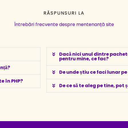
RĂSPUNSURI LA
Întrebări frecvente despre mentenanță site
Dacă nici unul dintre pachete
pentru mine, ce fac?
anță?
De unde știu ce faci lunar pe
te în PHP?
De ce să te aleg pe tine, pot 