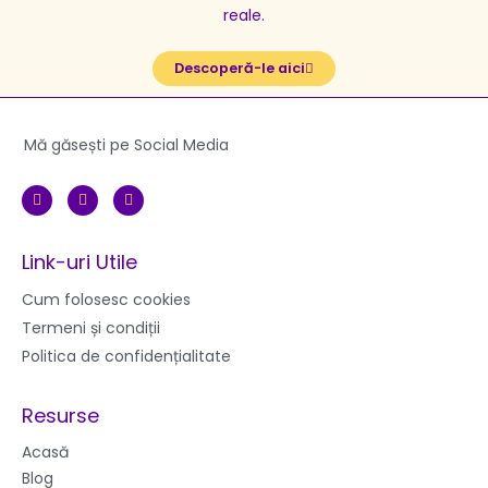
reale.
Descoperă-le aici
Mă găsești pe Social Media
F
I
Y
a
n
o
c
s
u
e
t
t
b
a
u
Link-uri Utile
o
g
b
o
r
e
k
a
Cum folosesc cookies
m
Termeni și condiții
Politica de confidențialitate
Resurse
Acasă
Blog