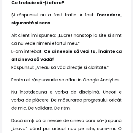
Ce trebuie să-ți ofere?
Și răspunsul nu a fost trafic. A fost:
încredere,
siguranță și sens.
Alt client îmi spunea: „Lucrez nonstop la site și simt
că nu vede nimeni efortul meu.”
L-am întrebat:
Ce ai nevoie să vezi tu, înainte ca
altcineva să vadă?
Răspunsul: „Vreau să văd direcție și claritate.”
Pentru el, răspunsurile se aflau în Google Analytics.
Nu întotdeauna e vorba de disciplină. Uneori e
vorba de plăcere. De măsurarea progresului oricât
de mic. De validare. De ritm.
Dacă simți că ai nevoie de cineva care să-ți spună
„bravo” când pui articol nou pe site, scrie-mi. O