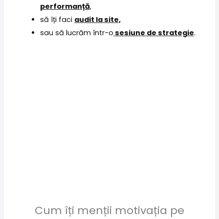
performanță
,
să îți faci
audit la site
,
sau să lucrăm într-o
sesiune de strategie
.
Cum îți menții motivația pe