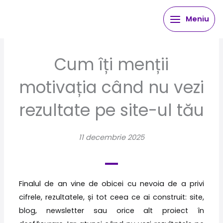
Skip
Meniu
to
content
Cum îți menții
motivația când nu vezi
rezultate pe site-ul tău
11 decembrie 2025
Finalul de an vine de obicei cu nevoia de a privi
cifrele, rezultatele, și tot ceea ce ai construit: site,
blog, newsletter sau orice alt proiect în