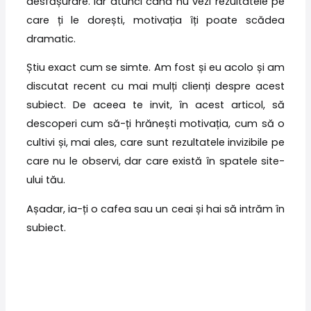
desfășurare. Iar atunci când nu vezi rezultatele pe
care ți le dorești, motivația îți poate scădea
dramatic.
Știu exact cum se simte. Am fost și eu acolo și am
discutat recent cu mai mulți clienți despre acest
subiect. De aceea te invit, în acest articol, să
descoperi cum să-ți hrănești motivația, cum să o
cultivi și, mai ales, care sunt rezultatele invizibile pe
care nu le observi, dar care există în spatele site-
ului tău.
Așadar, ia-ți o cafea sau un ceai și hai să intrăm în
subiect.