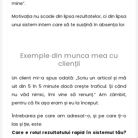
mine”.
Motivația nu scade din lipsa rezultatelor, ci din lipsa
unui sistem intern care să te susțină în absența lor.
Exemple din munca mea cu
clienții
Un client mi-a spus odată: „Scriu un articol și mă
uit din 5 în 5 minute dacă crește traficul. Și când
nu văd nimic, îmi vine să renunț.” Am zâmbit,
pentru că fix așa eram și eu la început.
Întrebarea pe care am adresat-o, și pe care ți-o
las și ție, este:
Care e rolul rezultatului rapid în sistemul tău?