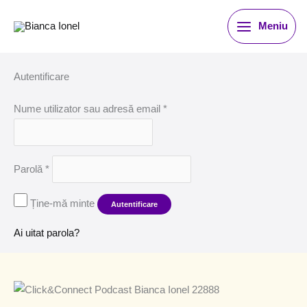
Skip
Obligatoriu
Obligatoriu
Meniu
to
content
Autentificare
Nume utilizator sau adresă email
*
Parolă
*
Ține-mă minte
Autentificare
Ai uitat parola?