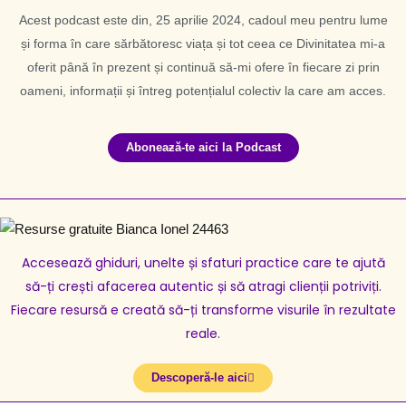
Acest podcast este din, 25 aprilie 2024, cadoul meu pentru lume
și forma în care sărbătoresc viața și tot ceea ce Divinitatea mi-a
oferit până în prezent și continuă să-mi ofere în fiecare zi prin
oameni, informații și întreg potențialul colectiv la care am acces.
Aboneaƶă-te aici la Podcast
Accesează ghiduri, unelte și sfaturi practice care te ajută
să-ți crești afacerea autentic și să atragi clienții potriviți.
Fiecare resursă e creată să-ți transforme visurile în rezultate
reale.
Descoperă-le aici