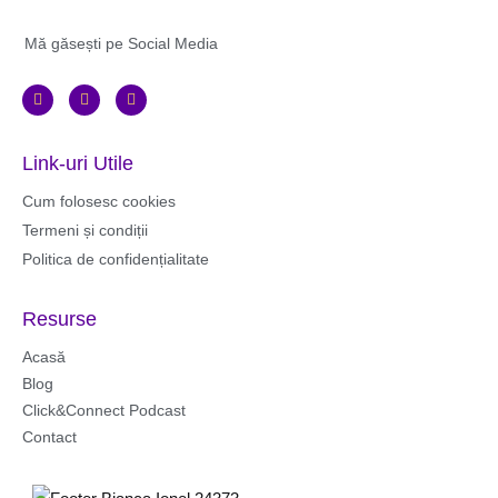
Mă găsești pe Social Media
F
I
Y
a
n
o
c
s
u
e
t
t
b
a
u
Link-uri Utile
o
g
b
o
r
e
k
a
Cum folosesc cookies
m
Termeni și condiții
Politica de confidențialitate
Resurse
Acasă
Blog
Click&Connect Podcast
Contact