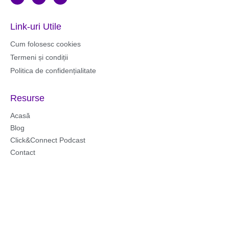
a
n
o
c
s
u
e
t
t
b
a
u
Link-uri Utile
o
g
b
o
r
e
k
a
Cum folosesc cookies
m
Termeni și condiții
Politica de confidențialitate
Resurse
Acasă
Blog
Click&Connect Podcast
Contact