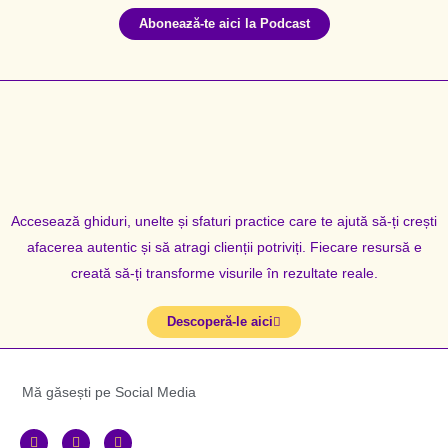
Aboneaƶă-te aici la Podcast
Accesează ghiduri, unelte și sfaturi practice care te ajută să-ți crești
afacerea autentic și să atragi clienții potriviți. Fiecare resursă e
creată să-ți transforme visurile în rezultate reale.
Descoperă-le aici
Mă găsești pe Social Media
F
I
Y