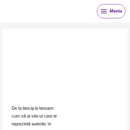
Skip
Meniu
to
content
De la blocaj la lansare:
cum să ai site-ul care te
reprezintă autentic în