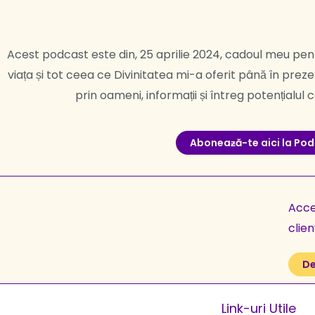
Acest podcast este din, 25 aprilie 2024, cadoul meu pen
viața și tot ceea ce Divinitatea mi-a oferit până în preze
prin oameni, informații și întreg potențialul
Aboneaƶă-te aici la Po
Acces
clien
De
Link-uri Utile