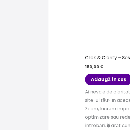
Click & Clarity – Ses
150,00
€
Adaugă în coș
Ai nevoie de claritat
site-ul tău? În acea
Zoom, lucrăm împreu
optimizare sau rede
întrebări, îți arăt c