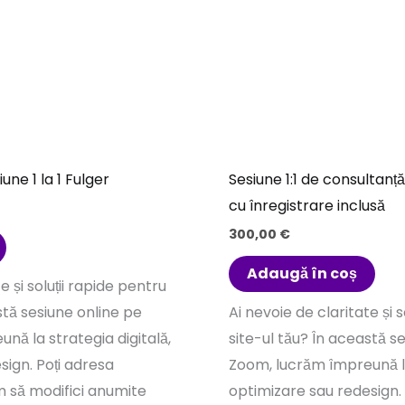
iune 1 la 1 Fulger
Sesiune 1:1 de consultanț
cu înregistrare inclusă
300,00
€
Adaugă în coș
e și soluții rapide pentru
stă sesiune online pe
Ai nevoie de claritate și s
nă la strategia digitală,
site-ul tău? În această s
sign. Poți adresa
Zoom, lucrăm împreună la
um să modifici anumite
optimizare sau redesign.