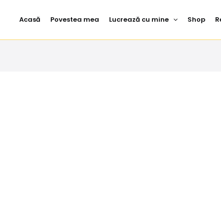
Acasă
Povestea mea
Lucrează cu mine
Shop
R