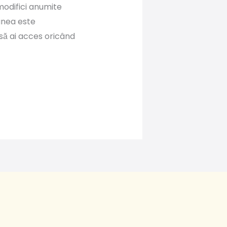
 modifici anumite
iunea este
 să ai acces oricând