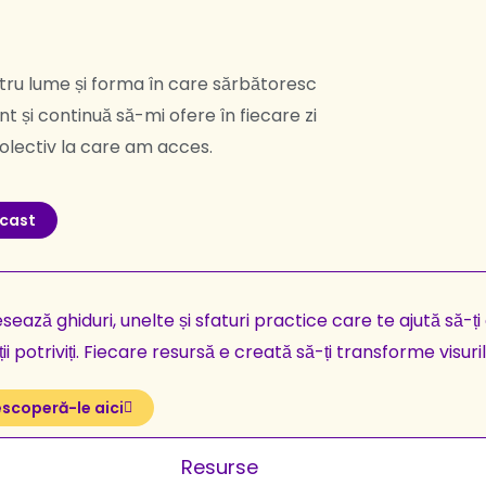
tru lume și forma în care sărbătoresc
nt și continuă să-mi ofere în fiecare zi
 colectiv la care am acces.
dcast
ează ghiduri, unelte și sfaturi practice care te ajută să-ți
ții potriviți. Fiecare resursă e creată să-ți transforme visuri
scoperă-le aici
Resurse