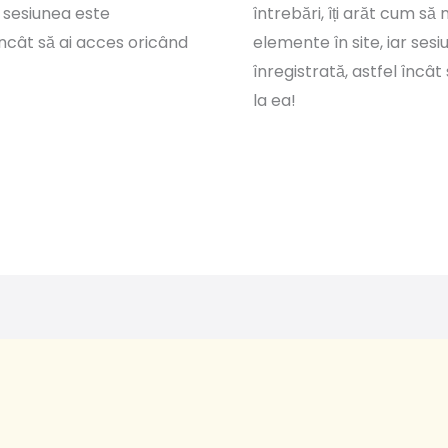
r sesiunea este
întrebări, îți arăt cum să
 încât să ai acces oricând
elemente în site, iar ses
înregistrată, astfel încât
la ea!