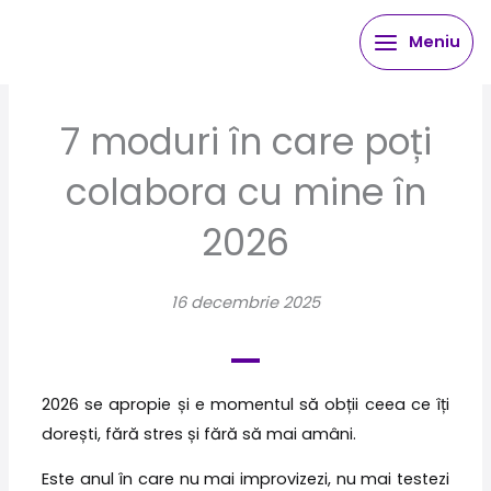
Skip
Meniu
to
content
7 moduri în care poți
colabora cu mine în
2026
16 decembrie 2025
2026 se apropie și e momentul să obții ceea ce îți
dorești, fără stres și fără să mai amâni.
Este anul în care nu mai improvizezi, nu mai testezi