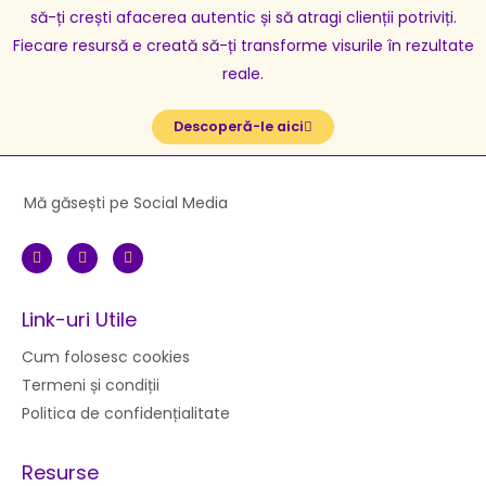
să-ți crești afacerea autentic și să atragi clienții potriviți.
Fiecare resursă e creată să-ți transforme visurile în rezultate
reale.
Descoperă-le aici
Mă găsești pe Social Media
F
I
Y
a
n
o
c
s
u
e
t
t
b
a
u
Link-uri Utile
o
g
b
o
r
e
k
a
Cum folosesc cookies
m
Termeni și condiții
Politica de confidențialitate
Resurse