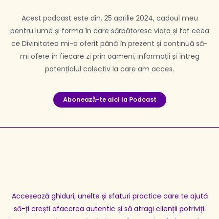
Acest podcast este din, 25 aprilie 2024, cadoul meu
pentru lume și forma în care sărbătoresc viața și tot ceea
ce Divinitatea mi-a oferit până în prezent și continuă să-
mi ofere în fiecare zi prin oameni, informații și întreg
potențialul colectiv la care am acces.
Aboneaƶă-te aici la Podcast
Accesează ghiduri, unelte și sfaturi practice care te ajută
să-ți crești afacerea autentic și să atragi clienții potriviți.